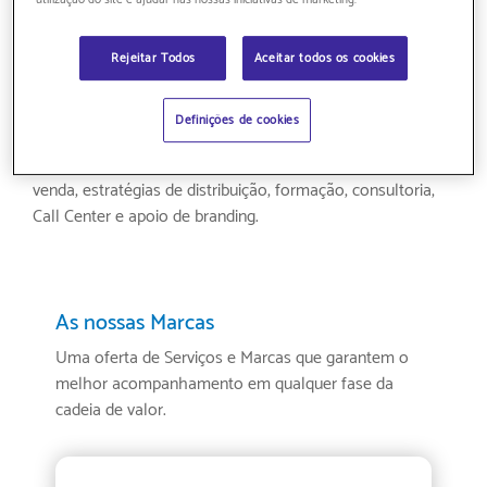
Portugal. Oferecemos à Farmácia um serviço completo
incluindo, para além de uma distribuição eficiente e
Rejeitar Todos
Aceitar todos os cookies
condições comerciais atrativas, soluções complementares
de suporte à sua atividade.
Definições de cookies
Para a Indústria Farmacêutica, oferecemos um conjunto
alargado de serviços que incluem dinâmicas de suporte à
venda, estratégias de distribuição, formação, consultoria,
Call Center e apoio de branding.
As nossas Marcas
Uma oferta de Serviços e Marcas que garantem o
melhor acompanhamento em qualquer fase da
cadeia de valor.