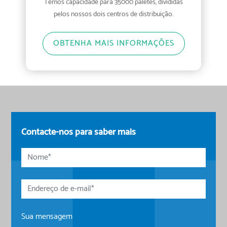
Temos capacidade para 35000 paletes, divididas
pelos nossos dois centros de distribuição.
OBTENHA MAIS INFORMAÇÕES
Contacte-nos para saber mais
Nome
Endereço
de
e-
Sua mensagem
mail