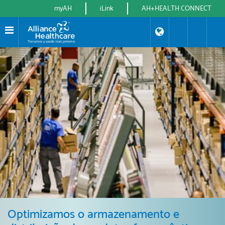
Header
myAH
iLink
AH+HEALTH CONNECT
Top
Toolbar
Optimizamos o armazenamento e