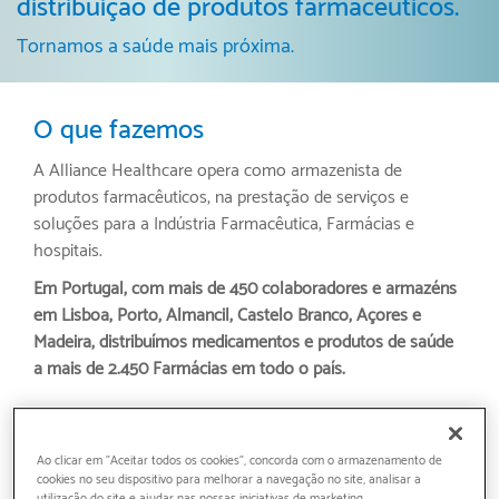
distribuição de produtos farmacêuticos.
Tornamos a saúde mais próxima.
O que fazemos
A Alliance Healthcare opera como armazenista de
produtos farmacêuticos, na prestação de serviços e
soluções para a Indústria Farmacêutica, Farmácias e
hospitais.
Em Portugal, com mais de 450 colaboradores e armazéns
em Lisboa, Porto, Almancil, Castelo Branco, Açores e
Madeira, distribuímos medicamentos e produtos de saúde
a mais de 2.450 Farmácias em todo o país.
A nossa oferta
Ao clicar em "Aceitar todos os cookies", concorda com o armazenamento de
cookies no seu dispositivo para melhorar a navegação no site, analisar a
Somos líder de mercado de distribuição farmacêutica em
utilização do site e ajudar nas nossas iniciativas de marketing.